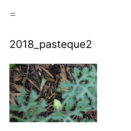
Aller
au
contenu
2018_pasteque2