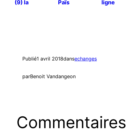
(9) la
Païs
ligne
reproduction
des végétaux
Publié
1 avril 2018
dans
echanges
par
Benoit Vandangeon
Commentaires