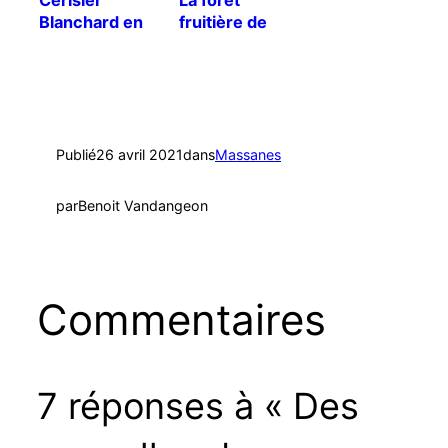
Blanchard en
fruitière de
fleur
Massanes, pas
un long fleuve
tranquille !
Publié
26 avril 2021
dans
Massanes
par
Benoit Vandangeon
Commentaires
7 réponses à « Des