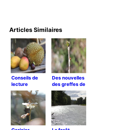
Articles Similaires
Conseils de
Des nouvelles
lecture
des greffes de
PerMassanes
Cerisier
La forêt