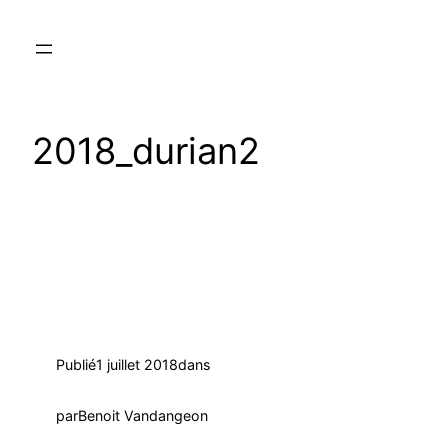
Aller
au
contenu
2018_durian2
Publié
1 juillet 2018
dans
par
Benoit Vandangeon