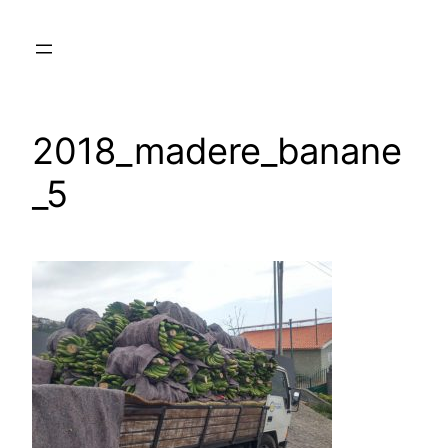
Aller
au
contenu
2018_madere_banane
_5