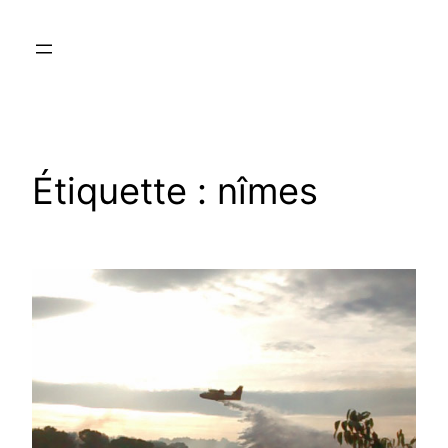
Aller
au
contenu
Étiquette :
nîmes