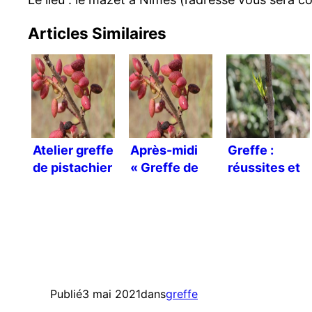
Articles Similaires
Atelier greffe
Après-midi
Greffe :
de pistachier
« Greffe de
réussites et
pistachier »
échecs
Publié
3 mai 2021
dans
greffe