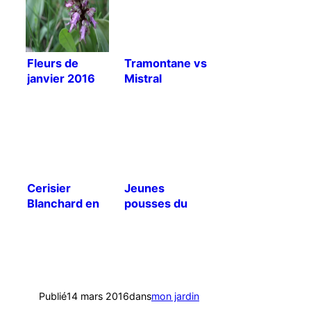
Fleurs de
Tramontane vs
janvier 2016
Mistral
Cerisier
Jeunes
Blanchard en
pousses du
fleur
mois de mars
Publié
14 mars 2016
dans
mon jardin