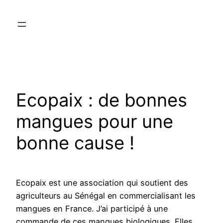
Aller
au
contenu
Ecopaix : de bonnes
mangues pour une
bonne cause !
Ecopaix est une association qui soutient des
agriculteurs au Sénégal en commercialisant les
mangues en France. J’ai participé à une
commande de ces mangues biologiques. Elles