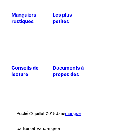
Manguiers
Les plus
rustiques
petites
mangues du
monde !
Conseils de
Documents à
lecture
propos des
palmiers
dattiers
Publié
22 juillet 2018
dans
mangue
par
Benoit Vandangeon