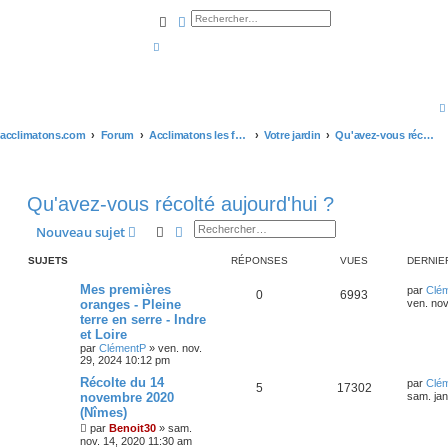
Rechercher
Recherche avancée
acclimatons.com
Forum
Acclimatons les fruitiers !
Votre jardin
Qu'avez-vous récolté aujourd'hui ?
Qu'avez-vous récolté aujourd'hui ?
Rechercher
Recherche avancée
Nouveau sujet
SUJETS
RÉPONSES
VUES
DERNIE
Mes premières
par
Clé
0
6993
oranges - Pleine
ven. nov
terre en serre - Indre
et Loire
par
ClémentP
»
ven. nov.
29, 2024 10:12 pm
Récolte du 14
par
Clé
5
17302
novembre 2020
sam. jan
(Nîmes)
par
Benoit30
»
sam.
nov. 14, 2020 11:30 am