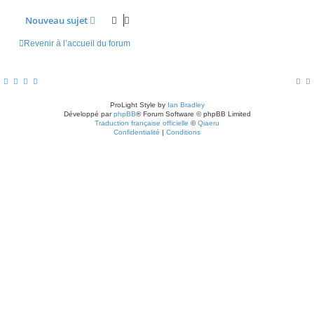
Nouveau sujet
Revenir à l’accueil du forum
ProLight Style by
Ian Bradley
Développé par
phpBB
® Forum Software © phpBB Limited
Traduction française officielle
©
Qiaeru
Confidentialité
|
Conditions