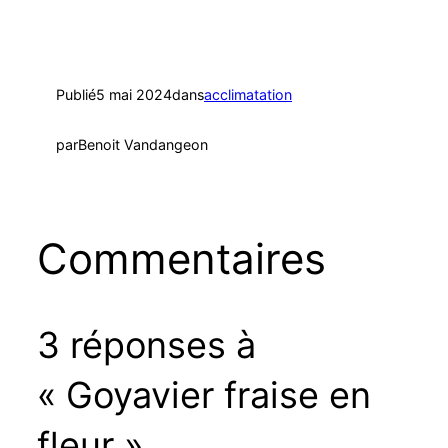
Publié
5 mai 2024
dans
acclimatation
par
Benoit Vandangeon
Commentaires
3 réponses à
« Goyavier fraise en
fleur »