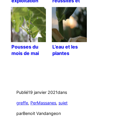
exploitation
réussites et
échecs
Pousses du
L’eau et les
mois de mai
plantes
2018
Publié
19 janvier 2021
dans
greffe
, 
PerMassanes
, 
sujet
par
Benoit Vandangeon