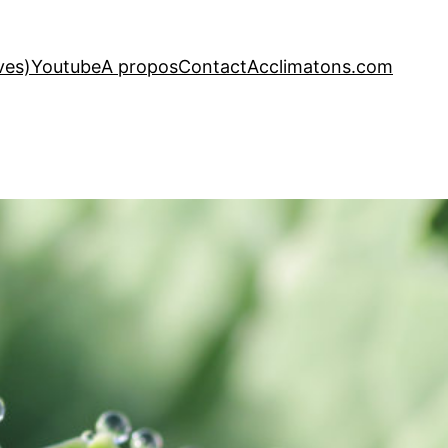
ves)
Youtube
A propos
Contact
Acclimatons.com