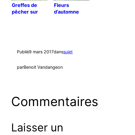
Greffes de
Fleurs
pêcher sur
d’automne
amandier
Publié
9 mars 2017
dans
sujet
par
Benoit Vandangeon
Commentaires
Laisser un