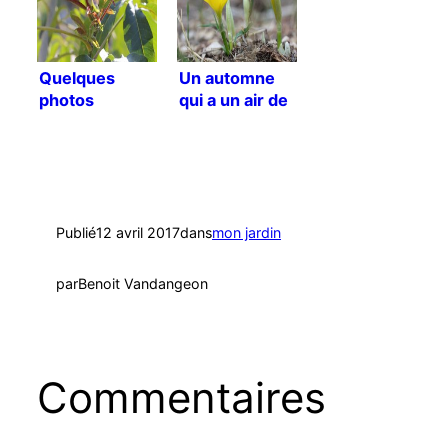
Quelques
Un automne
photos
qui a un air de
printanières
printemps !
Publié
12 avril 2017
dans
mon jardin
par
Benoit Vandangeon
Commentaires