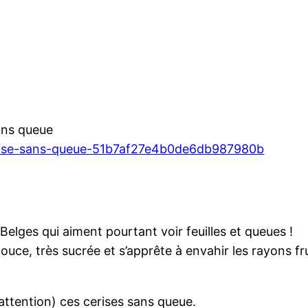
sans queue
cerise-sans-queue-51b7af27e4b0de6db987980b
Belges qui aiment pourtant voir feuilles et queues !
ouce, très sucrée et s’apprête à envahir les rayons f
it attention) ces cerises sans queue.