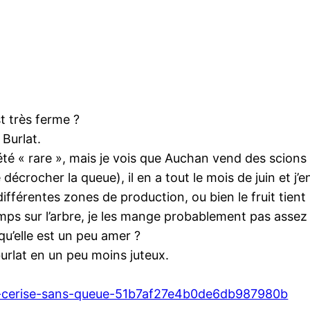
t très ferme ?
Burlat.
été « rare », mais je vois que Auchan vend des scions 
e décrocher la queue), il en a tout le mois de juin et j’e
différentes zones de production, ou bien le fruit tient b
emps sur l’arbre, je les mange probablement pas assez 
qu’elle est un peu amer ?
burlat en un peu moins juteux.
la-cerise-sans-queue-51b7af27e4b0de6db987980b