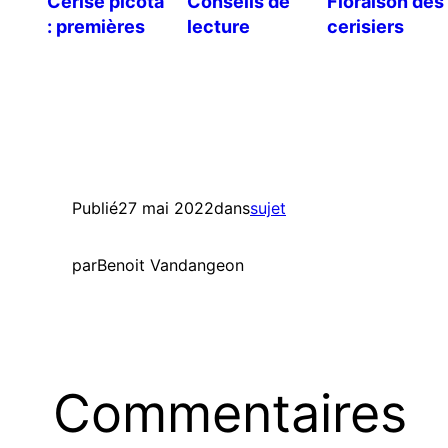
Cerise picota
Conseils de
Floraison des
: premières
lecture
cerisiers
fleurs
Publié
27 mai 2022
dans
sujet
par
Benoit Vandangeon
Commentaires