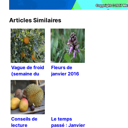
Articles Similaires
Vague de froid
Fleurs de
(semaine du
janvier 2016
16 au 22
janvier 2017)
Conseils de
Le temps
lecture
passé : Janvier