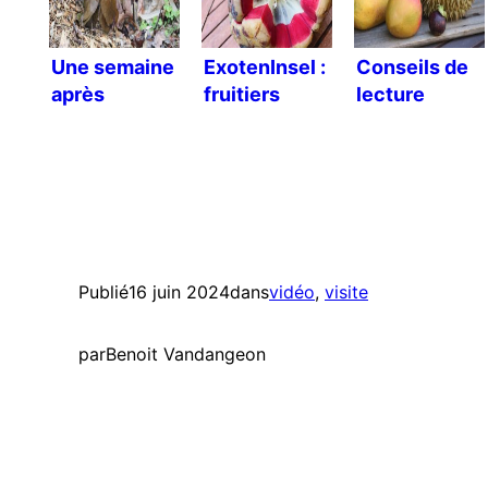
Une semaine
ExotenInsel :
Conseils de
après
fruitiers
lecture
l’épisode de
exotiques
froid
rares
Publié
16 juin 2024
dans
vidéo
, 
visite
par
Benoit Vandangeon