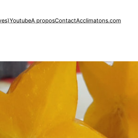
ves)
Youtube
A propos
Contact
Acclimatons.com