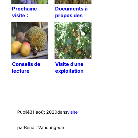
Prochaine
Documents à
visite :
propos des
Pépinière
palmiers
Viticabrol
dattiers
Conseils de
Visite d’une
lecture
exploitation
Publié
31 août 2020
dans
visite
par
Benoit Vandangeon