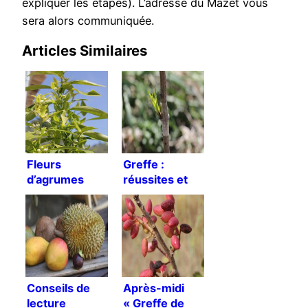
expliquer les étapes). L’adresse du Mazet vous
sera alors communiquée.
Articles Similaires
Fleurs
Greffe :
d’agrumes
réussites et
échecs
Conseils de
Après-midi
lecture
« Greffe de