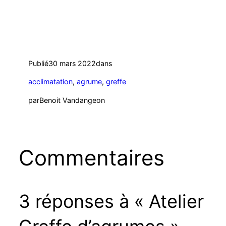
pistachier »
Publié
30 mars 2022
dans
acclimatation
, 
agrume
, 
greffe
par
Benoit Vandangeon
Commentaires
3 réponses à « Atelier