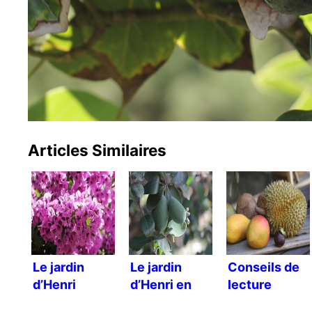
Articles Similaires
Le jardin
Le jardin
Conseils de
d’Henri
d’Henri en
lecture
automne