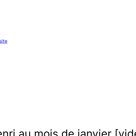
fruitière : le
programme
site
ri au mois de janvier [vid