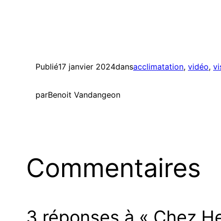
Henri
chez Henri
Publié
17 janvier 2024
dans
acclimatation
, 
vidéo
, 
vi
par
Benoit Vandangeon
Commentaires
3 réponses à « Chez Hen