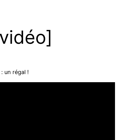
[vidéo]
: un régal !