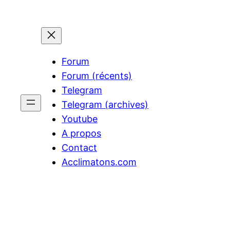
Aller
au
contenu
Forum
Forum (récents)
Telegram
Telegram (archives)
Youtube
A propos
Contact
Acclimatons.com