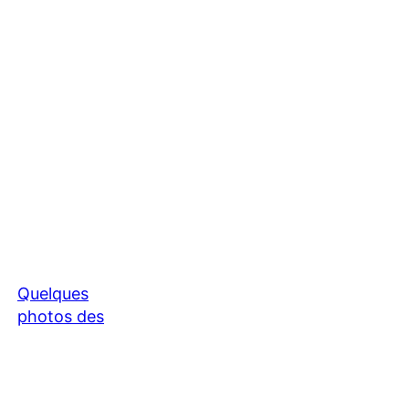
Quelques
photos des
oliviers de
mon jardin