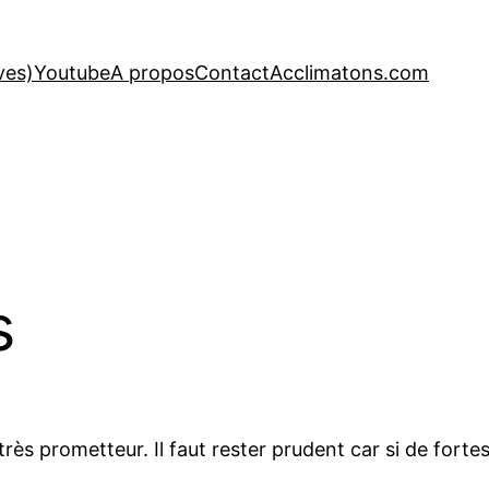
ves)
Youtube
A propos
Contact
Acclimatons.com
s
très prometteur. Il faut rester prudent car si de forte