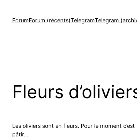
Aller
au
Forum
Forum (récents)
Telegram
Telegram (archi
contenu
Fleurs d’olivier
Les oliviers sont en fleurs. Pour le moment c’est 
pâtir…