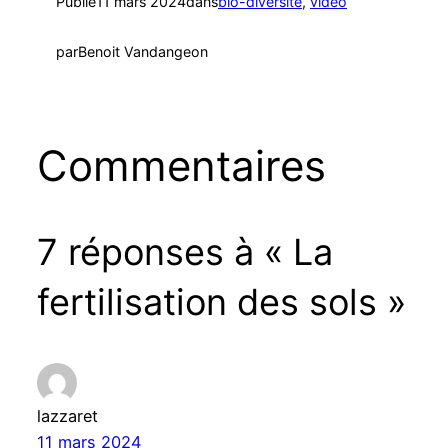
Publié
11 mars 2024
dans
bio-diversité
, 
vidéo
par
Benoit Vandangeon
Commentaires
7 réponses à « La
fertilisation des sols »
lazzaret
11 mars 2024