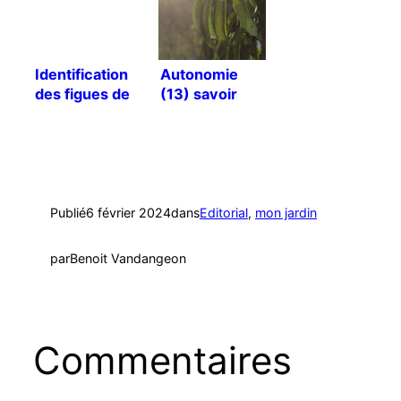
Identification
Autonomie
des figues de
(13) savoir
mon jardin
identifier les
entourloupes
Publié
6 février 2024
dans
Editorial
, 
mon jardin
par
Benoit Vandangeon
Commentaires