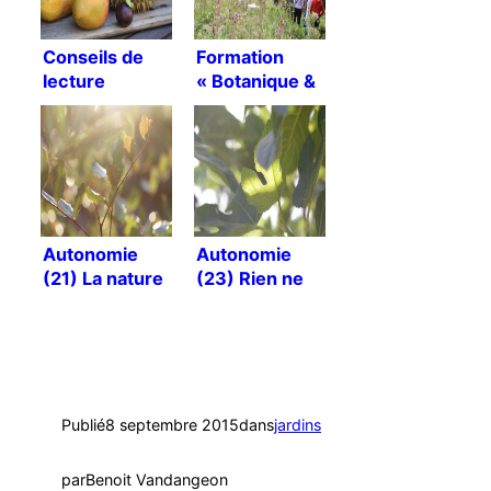
Conseils de
Formation
lecture
« Botanique &
Espèces
fondamentales
pour la
permaculture »
Autonomie
Autonomie
(21) La nature
(23) Rien ne
est têtue !
change ?
Publié
8 septembre 2015
dans
jardins
par
Benoit Vandangeon