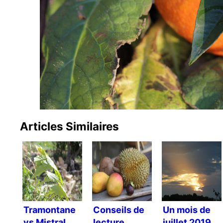
Articles Similaires
Tramontane
Conseils de
Un mois de
vs Mistral
lecture
juillet 2019