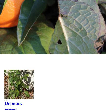
Un mois
après