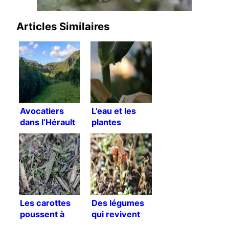
Articles Similaires
Avocatiers
L’eau et les
dans l’Hérault
plantes
Les carottes
Des légumes
poussent à
qui revivent
travers le BRF
grâce à la pluie