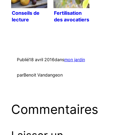
Conseils de
Fertilisation
lecture
des avocatiers
[Traduction]
Publié
18 avril 2016
dans
mon jardin
par
Benoit Vandangeon
Commentaires