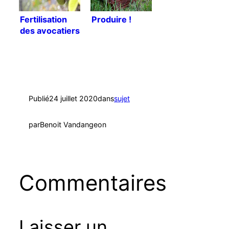
Fertilisation
Produire !
des avocatiers
[Traduction]
Publié
24 juillet 2020
dans
sujet
par
Benoit Vandangeon
Commentaires
Laisser un