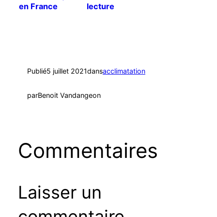
en France
lecture
(zone USDA 9)
?
Publié
5 juillet 2021
dans
acclimatation
par
Benoit Vandangeon
Commentaires
Laisser un
commentaire