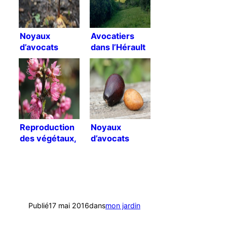
Noyaux
Avocatiers
d’avocats
dans l’Hérault
Reproduction
Noyaux
des végétaux,
d’avocats
entre théorie
Mexicola
et pratique
Publié
17 mai 2016
dans
mon jardin