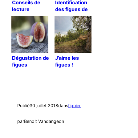
Conseils de
Identification
lecture
des figues de
mon jardin
Dégustation de
J’aime les
figues
figues !
Publié
30 juillet 2018
dans
figuier
par
Benoit Vandangeon