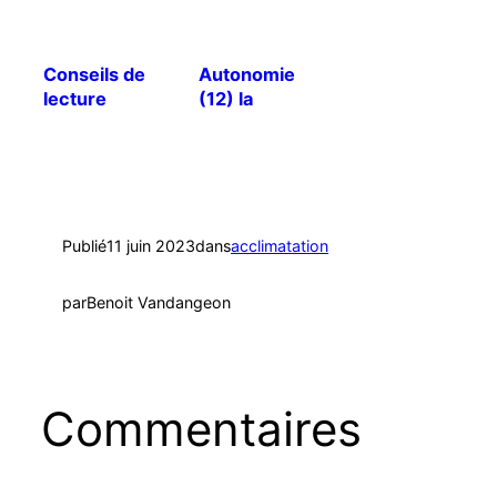
Conseils de
Autonomie
lecture
(12) la
révolution !
Publié
11 juin 2023
dans
acclimatation
par
Benoit Vandangeon
Commentaires