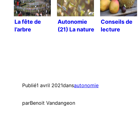
La fête de
Autonomie
Conseils de
l’arbre
(21) La nature
lecture
est têtue !
Publié
1 avril 2021
dans
autonomie
par
Benoit Vandangeon