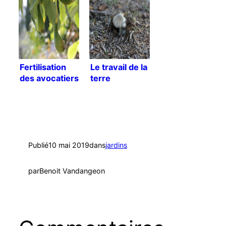
Fertilisation
Le travail de la
des avocatiers
terre
[Traduction]
Publié
10 mai 2019
dans
jardins
par
Benoit Vandangeon