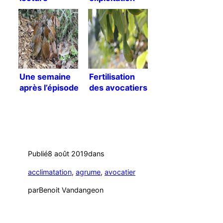
Une semaine
Fertilisation
après l’épisode
des avocatiers
de froid
[Traduction]
Publié
8 août 2019
dans
acclimatation
, 
agrume
, 
avocatier
par
Benoit Vandangeon