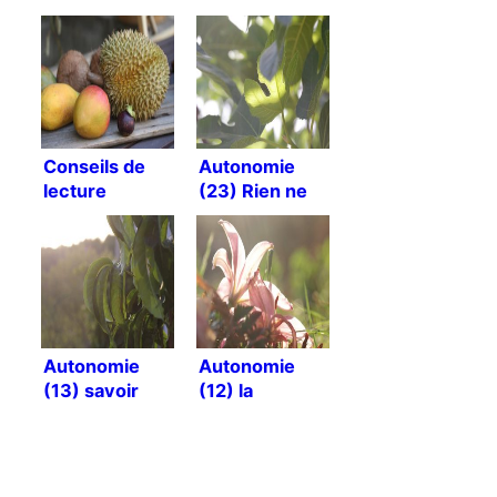
Conseils de
Autonomie
lecture
(23) Rien ne
change ?
Autonomie
Autonomie
(13) savoir
(12) la
identifier les
révolution !
entourloupes