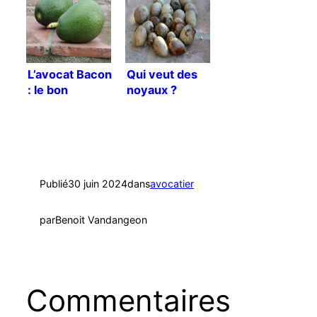
L’avocat Bacon
Qui veut des
: le bon
noyaux ?
compromis ?
Publié
30 juin 2024
dans
avocatier
par
Benoit Vandangeon
Commentaires