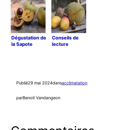
Dégustation de
Conseils de
la Sapote
lecture
Lucuma
Publié
29 mai 2024
dans
acclimatation
par
Benoit Vandangeon