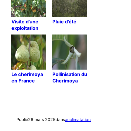
Visite d’une
Pluie d’été
exploitation
Le cherimoya
Pollinisation du
en France
Cherimoya
(zone USDA 9)
?
Publié
26 mars 2025
dans
acclimatation