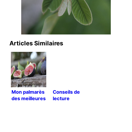
Articles Similaires
Mon palmarès
Conseils de
des meilleures
lecture
figues de l’été
2015 !