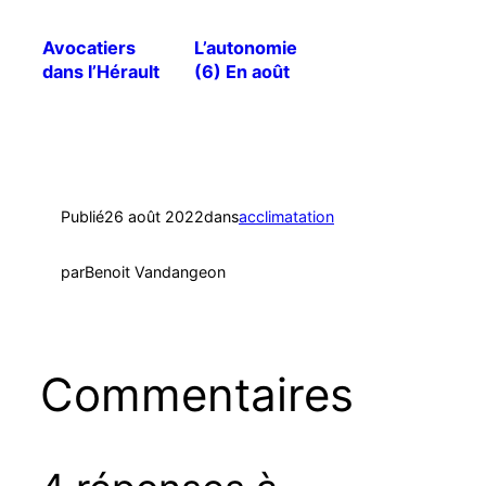
Avocatiers
L’autonomie
dans l’Hérault
(6) En août
c’est plus
simple !
Publié
26 août 2022
dans
acclimatation
par
Benoit Vandangeon
Commentaires