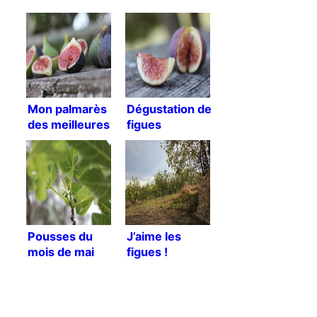
Mon palmarès
Dégustation de
des meilleures
figues
figues de l’été
2015 !
Pousses du
J’aime les
mois de mai
figues !
2018