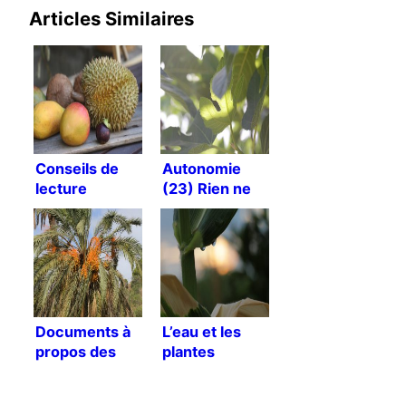
Articles Similaires
Conseils de
Autonomie
lecture
(23) Rien ne
change ?
Documents à
L’eau et les
propos des
plantes
palmiers
dattiers