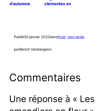
d’automne
clémentes en
janvier 2017
Publié
30 janvier 2020
dans
froid
, 
mon jardin
par
Benoit Vandangeon
Commentaires
Une réponse à « Les