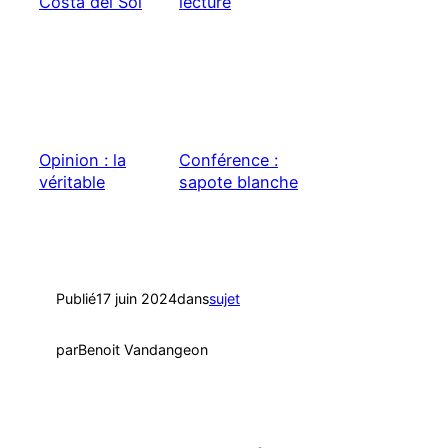
Costa del Sol
lecture
Opinion : la
Conférence :
véritable
sapote blanche
biodiversité
Publié
17 juin 2024
dans
sujet
par
Benoit Vandangeon