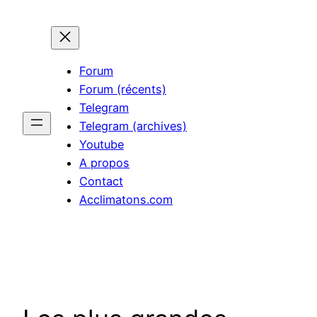
Aller
au
contenu
Forum
Forum (récents)
Telegram
Telegram (archives)
Youtube
A propos
Contact
Acclimatons.com