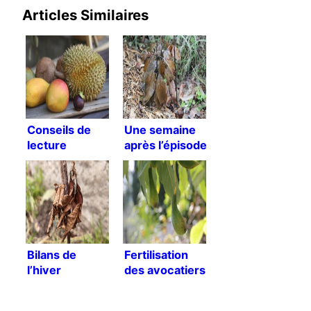
Articles Similaires
Conseils de
Une semaine
lecture
après l’épisode
de froid
Bilans de
Fertilisation
l’hiver
des avocatiers
[Traduction]