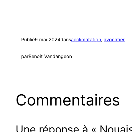
Hass
compromis ?
Publié
9 mai 2024
dans
acclimatation
, 
avocatier
par
Benoit Vandangeon
Commentaires
Une réponse à « Nouais