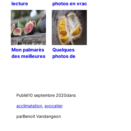
lecture
photos en vrac
Mon palmarès
Quelques
des meilleures
photos de
figues de l’été
Bornéo !
2015 !
Publié
10 septembre 2020
dans
acclimatation
, 
avocatier
par
Benoit Vandangeon