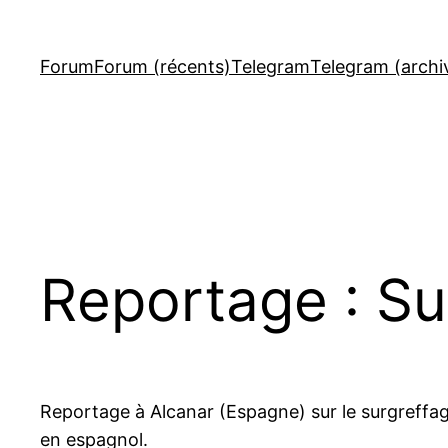
Aller
au
Forum
Forum (récents)
Telegram
Telegram (archi
contenu
Reportage : Su
Reportage à Alcanar (Espagne) sur le surgreffage
en espagnol.