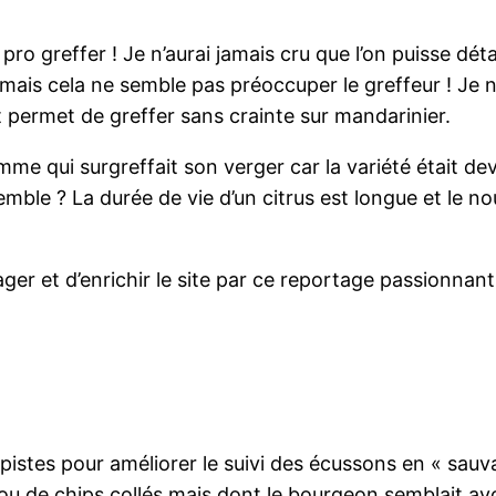
 pro greffer ! Je n’aurai jamais cru que l’on puisse d
mais cela ne semble pas préoccuper le greffeur ! Je n
 permet de greffer sans crainte sur mandarinier.
me qui surgreffait son verger car la variété était de
semble ? La durée de vie d’un citrus est longue et le 
ger et d’enrichir le site par ce reportage passionnant
stes pour améliorer le suivi des écussons en « sauvage
u de chips collés mais dont le bourgeon semblait avo