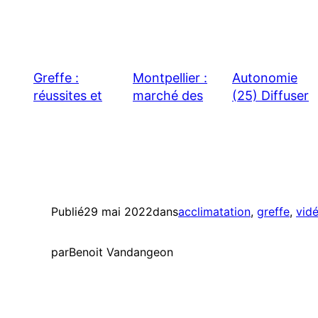
Greffe :
Montpellier :
Autonomie
réussites et
marché des
(25) Diffuser
échecs
Arceaux et
tout azimut !
fruitiers
remarquables
[vidéo]
Publié
29 mai 2022
dans
acclimatation
, 
greffe
, 
vid
par
Benoit Vandangeon