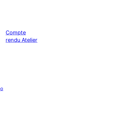
Compte
rendu Atelier
greffe
d’agrumes
[vidéo]
éo